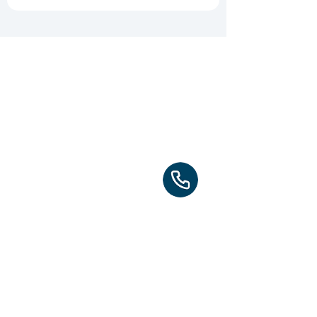
WORTEX SP. Z O.O.
+ 380678393373
+ 48795941117
UL. PARTYZANTÓW, NUMER 25,
LOKAL 1B 22-400 ZAMOŚĆ
Вакансії
Рекрутерам
Партнерам
Підписуйтесь на наш телеграм канал, якщо
бажаєте дізнаватись першими про
актуальні вакансії