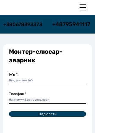
+48795941117
+48795941117
+380678393373
+380678393373
Монтер-слюсар-
зварник
Ім'я
Телефон
Надіслати