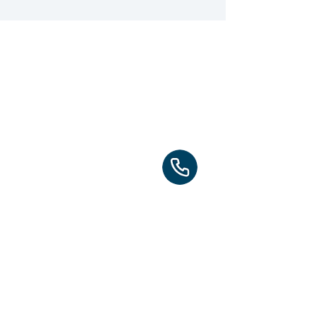
WORTEX SP. Z O.O.
+ 380678393373
+ 48795941117
UL. PARTYZANTÓW, NUMER 25,
LOKAL 1B 22-400 ZAMOŚĆ
​Вакансии
Рекрутерам
Партнерам
​Подписывайтесь на наш телеграм
канал,если хотите узнавать первыми об
актуальных вакансиях