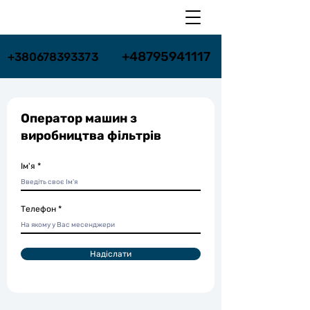
+48795941117
+48795941117
+380678393373
+380678393373
Оператор машин з
виробництва фільтрів
Ім'я
Телефон
Надіслати