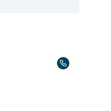
WORTEX SP. Z O.O.
+ 380678393373
+ 48795941117
UL. PARTYZANTÓW, NUMER 25,
LOKAL 1B 22-400 ZAMOŚĆ
​Вакансии
Рекрутерам
Партнерам
​Подписывайтесь на наш телеграм
канал,если хотите узнавать первыми об
актуальных вакансиях